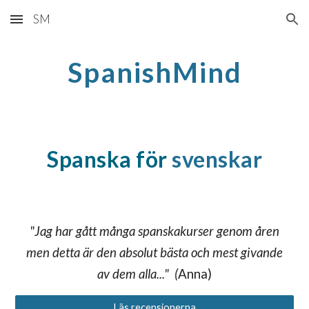
SM
Skip to main content
Skip to navigation
SpanishMind
Spanska för
svenskar
"Jag har gått många spanskakurser genom åren
men detta är den absolut bästa och mest givande
av dem alla..." (
Anna)
Läs recensionerna