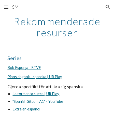
SM
Skip to main content
Skip to navigation
Rekommenderade
resurser
Series
Bob Esponja - RTVE
Pinos dagbok - spanska | UR Play
Gjorda specifikt för att lära sig spanska
La tormenta sueca | UR Play
"Spanish Sitcom A1" - YouTube
Extra en español