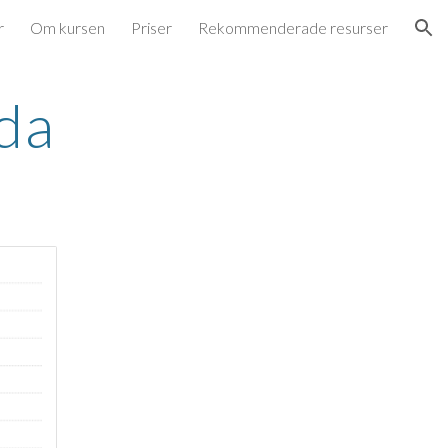
r
Om kursen
Priser
Rekommenderade resurser
ion
nda