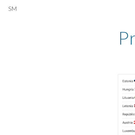
SM
Sk
Pr